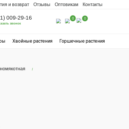
тия и возврат
Отзывы
Оптовикам
Контакты
31) 009-29-16
0
0
казать звонок
уры
Хвойные растения
Горшечные растения
сномякотная