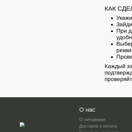
КАК СДЕ
Укажи
Зайди
При д
удобн
Выбер
рекви
Прове
Каждый за
подтвержд
проверяйт
О нас
О питомнике
Доставка и оплата