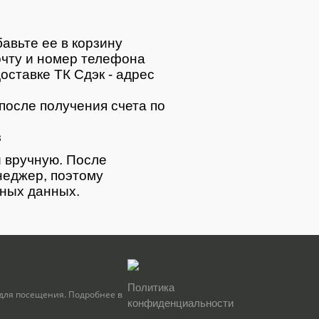
авьте ее в корзину
очту и номер телефона
оставке ТК Сдэк - адрес
после получения счета по
з
 вручную. После
неджер, поэтому
тных данных.
Политика
для посещения. Подробнее в
конфиденциальности