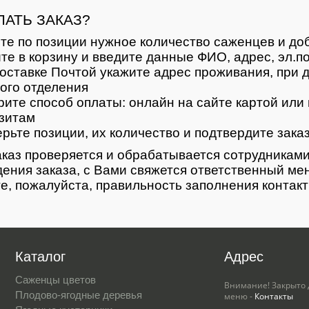
ЛАТЬ ЗАКАЗ?
те по позиции нужное количество саженцев и доб
те в корзину и введите данные ФИО, адрес, эл.п
оставке Почтой укажите адрес проживания, при д
ого отделения
ите способ оплаты: онлайн на сайте картой или 
зитам
рьте позиции, их количество и подтвердите зака
каз проверяется и обрабатывается сотрудниками
ения заказа, с Вами свяжется ответственный ме
е, пожалуйста, правильность заполнения контак
Каталог
Адрес
Саженцы цветов
Внимание! Закрыто 
Плодово-ягодные деревья
меню -
Контакты