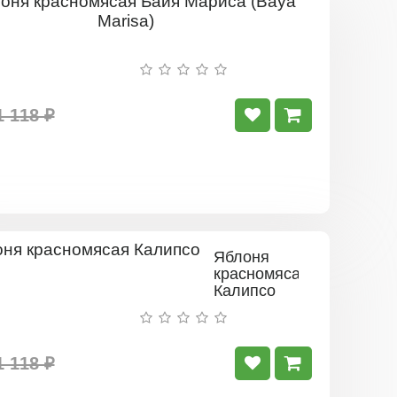
Яблоня
красномяс
Байя
Мариса
(Baya
Marisa)
1 118 ₽
Яблоня
красномясая
Калипсо
1 118 ₽