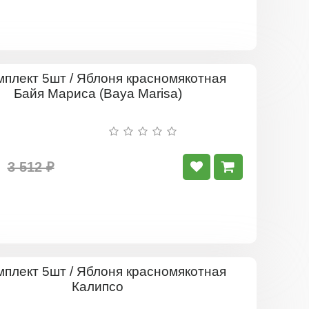
Комплект
5шт
/
Яблоня
красномяк
Байя
Мариса
3 512 ₽
(Baya
Marisa)
Комплект
5шт
/