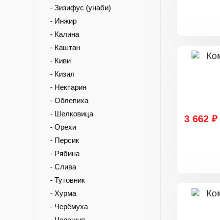
- Зизифус (унаби)
- Инжир
- Калина
- Каштан
- Киви
- Кизил
- Нектарин
- Облепиха
- Шелковица
3 662 ₽
- Орехи
- Персик
- Рябина
- Слива
- Тутовник
- Хурма
- Черёмуха
- Черешня