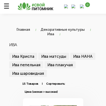
0
Главная
Декоративные культуры
Ива
ИВА
Ива Криспа
Ива матсуды
Ива НАНА
Ива пепельная
Ива плакучая
Ива шаровидная
15 Товаров I Сортировать: