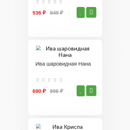
536 ₽
849 ₽
Ива шаровидная Нана
690 ₽
896 ₽