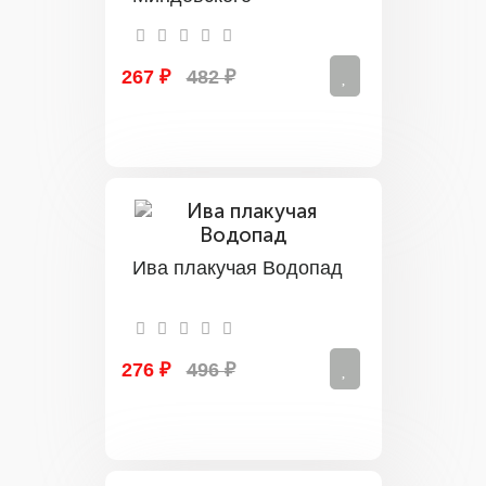
267 ₽
482 ₽
Ива плакучая Водопад
276 ₽
496 ₽