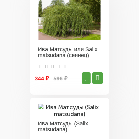
Ива Матсуды или Salix
matsudana (сеянец)
344 ₽
596 ₽
Ива Матсуды (Salix
matsudana)