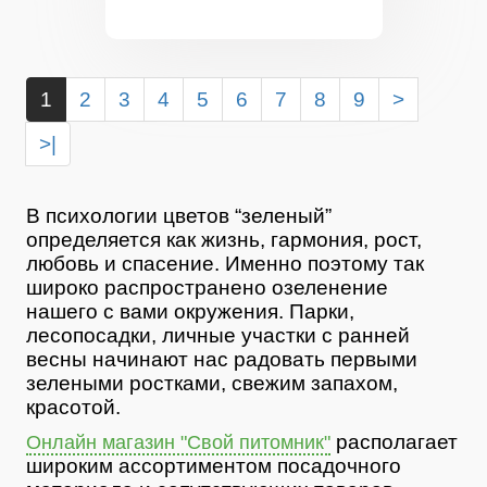
1
2
3
4
5
6
7
8
9
>
>|
В психологии цветов “зеленый”
определяется как жизнь, гармония, рост,
любовь и спасение. Именно поэтому так
широко распространено озеленение
нашего с вами окружения. Парки,
лесопосадки, личные участки с ранней
весны начинают нас радовать первыми
зелеными ростками, свежим запахом,
красотой.
располагает
Онлайн магазин "Свой питомник"
широким ассортиментом посадочного