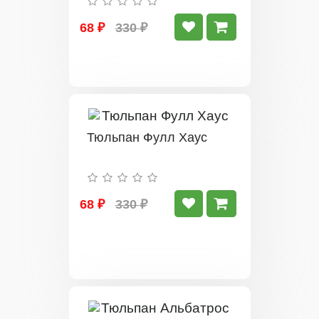
68 ₽
330 ₽
Тюльпан Фулл Хаус
68 ₽
330 ₽