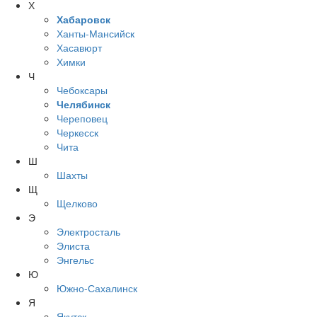
Х
Хабаровск
Ханты-Мансийск
Хасавюрт
Химки
Ч
Чебоксары
Челябинск
Череповец
Черкесск
Чита
Ш
Шахты
Щ
Щелково
Э
Электросталь
Элиста
Энгельс
Ю
Южно-Сахалинск
Я
Якутск