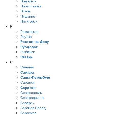
Подольск
Прокопьевск
Псков
Пушкино
Пятигорск
Р
Раменское
Реутов
Ростов-на-Дону
Рубцовск
Рыбинск
Рязань
С
Салават
Самара
Санкт-Петербург
Саранск
Саратов
Севастополь
Северодвинск
Северск
Сергиев Посад
Серпухов