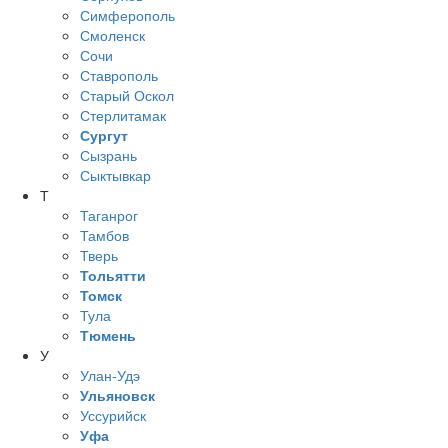
Симферополь
Смоленск
Сочи
Ставрополь
Старый Оскол
Стерлитамак
Сургут
Сызрань
Сыктывкар
Т
Таганрог
Тамбов
Тверь
Тольятти
Томск
Тула
Тюмень
У
Улан-Удэ
Ульяновск
Уссурийск
Уфа