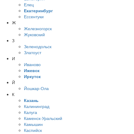
Елец
Екатеринбург
Ессентуки
Ж
Железногорск
Жуковский
З
Зеленодольск
Златоуст
И
Иваново
Ижевск
Иркутск
Й
Йошкар-Ола
К
Казань
Калининград
Калуга
Каменск-Уральский
Камышин
Каспийск