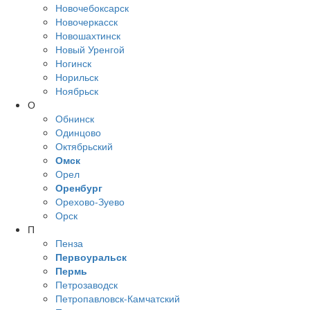
Новочебоксарск
Новочеркасск
Новошахтинск
Новый Уренгой
Ногинск
Норильск
Ноябрьск
О
Обнинск
Одинцово
Октябрьский
Омск
Орел
Оренбург
Орехово-Зуево
Орск
П
Пенза
Первоуральск
Пермь
Петрозаводск
Петропавловск-Камчатский