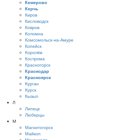
Кемерово
Керчь
Киров
Кисловодск
Ковров
Коломна
Комсомольск-на-Амуре
Копейск
Королёв
Кострома
Красногорск
Краснодар
Красноярск
Курган
Курск
Кызыл
Л
Липецк
Люберцы
М
Магнитогорск
Майкоп
Махачкала