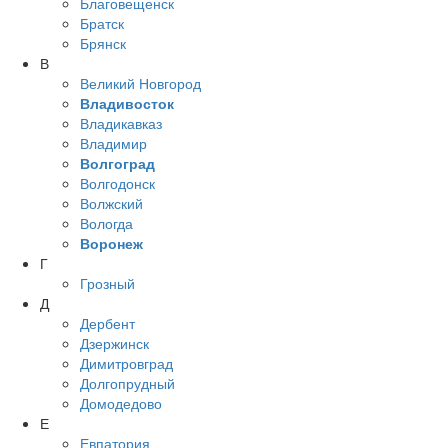
Благовещенск
Братск
Брянск
В
Великий Новгород
Владивосток
Владикавказ
Владимир
Волгоград
Волгодонск
Волжский
Вологда
Воронеж
Г
Грозный
Д
Дербент
Дзержинск
Димитровград
Долгопрудный
Домодедово
Е
Евпатория